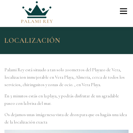
Skip
to
Menu
content
El Ático
Precios Y Reserva Online
LOCALIZACIÓN
Check In Online
Contacto
Palami Rey está situado a tan solo 200metros del Playazo de Vera,
localizacion inmejorable en Vera Playa, Almeria, cerca de todos los
servicios, chiringuitos y zonas de ocio. , en Vera Playa.
En 3 minutos estás en la playa, y podrás disfrutar de un agradable
paseo con la brisa del mar.
Os dejamos unas imágenesa vista de dron para que os hagáis una idea
de la localización exacta